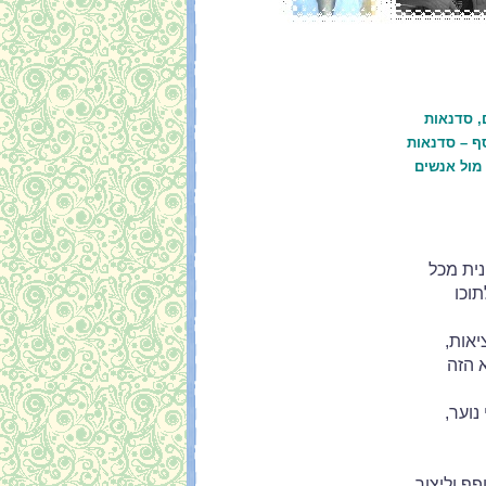
, סדנאות
סף – סדנאות
 מול אנשים
נית מכל
תוכו
יאות,
 הזה
נוער,
ף וליצור