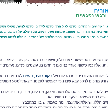
וריה
 ורגש נפגשים…
 האירועים והקהלים: סדנא לגיל הרך, סדנא לילדים, סדנא לנוער, מעגלי נשים
חוגי בית, בת מצווה, בר מצווה, שמחות משפחתיות, וכל העולה על דעתכם! בנו
ושאים כמו: מנהיגות, יצירתיות, הפסיכולוגיה של ההנאה, היכולת לבטא עצמי
 השיגעון הזה ששוטף את כולנו, ושאני כבר מזמן שקועה בו עמוק ונה
ו אליו כמו כישוף, אוחז בנו ואנו אוחזים בו, עוצמים עיניים, נעלמים ל
לו, אנחנו מתעוררים כמו מחלום של
ריקוד
סוער,
נוגעים
לא נוגעים במצ
ורק מחכים לרגע הבא שבו נוכל לאפשר לעצמנו לצאת למסע המופלא
לאחר סדנא, בין אם אלו נשות הי-טק, מנהלים, מורים, הורים או בני 
 שיש להם מעצמם בעקבות החוויה הזו.
ים הללו, ושואלת את עצמי, מה באמת יש בו, במקצב?
והוא בעצם אתם. והוא בעצם החיים. וכשכולנו ביחד מתחברים כדי לתופ